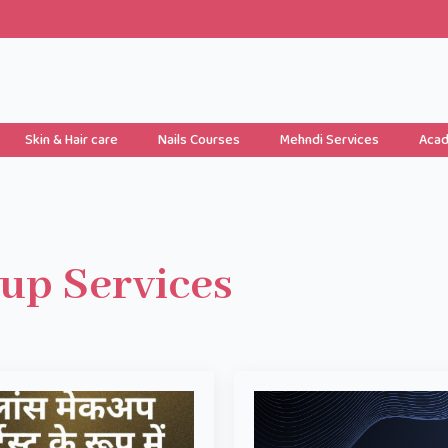
Skin & Hair care
Nails Courses
Mehndi Services
Aca
up Services