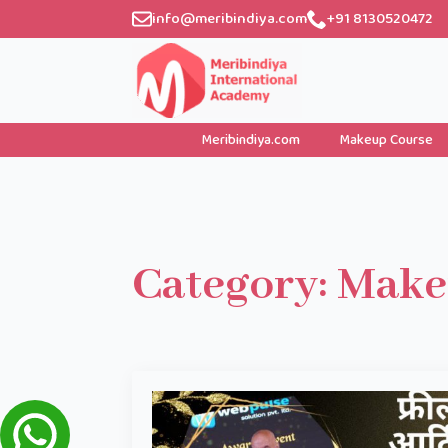
info@meribindiya.com
+91 8130520472
Meribindiya.com
Makeup Course
Category:
Make