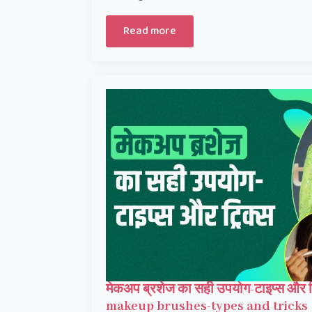
Read more
मेकअप ब्रशेज का सही उपयोग-टाइप्स और ट
makeup brushes-types and tricks