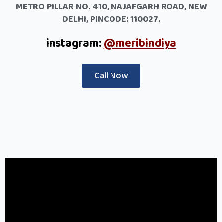
METRO PILLAR NO. 410, NAJAFGARH ROAD, NEW
DELHI, PINCODE: 110027.
instagram:
@meribindiya
Call Now