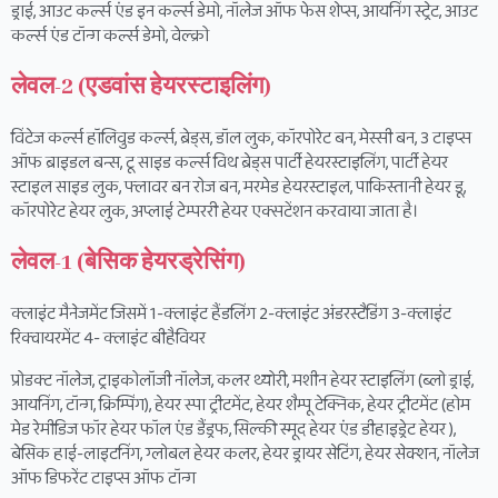
ड्राई, आउट कर्ल्स एंड इन कर्ल्स डेमो, नॉलेज ऑफ फेस शेप्स, आयनिंग स्ट्रेट, आउट
कर्ल्स एंड टॉन्ग कर्ल्स डेमो, वेल्क्रो
लेवल-2 (एडवांस हेयरस्टाइलिंग)
विंटेज कर्ल्स हॉलिवुड कर्ल्स, ब्रेड्स, डॉल लुक, कॉरपोरेट बन, मेस्सी बन, 3 टाइप्स
ऑफ ब्राइडल बन्स, टू साइड कर्ल्स विथ ब्रेड्स पार्टी हेयरस्टाइलिंग, पार्टी हेयर
स्टाइल साइड लुक, फ्लावर बन रोज बन, मरमेड हेयरस्टाइल, पाकिस्तानी हेयर डू,
कॉरपोरेट हेयर लुक, अप्लाई टेम्पररी हेयर एक्सटेंशन करवाया जाता है।
लेवल-1 (बेसिक हेयरड्रेसिंग)
क्लाइंट मैनेजमेंट जिसमें 1-क्लाइंट हैंडलिंग 2-क्लाइंट अंडरस्टैडिंग 3-क्लाइंट
रिक्वायरमेंट 4- क्लाइंट बीहैवियर
प्रोडक्ट नॉलेज, ट्राइकोलॉजी नॉलेज, कलर थ्योरी, मशीन हेयर स्टाइलिंग (ब्लो ड्राई,
आयनिंग, टॉन्ग, क्रिम्पिंग), हेयर स्पा ट्रीटमेंट, हेयर शैम्पू टेक्निक, हेयर ट्रीटमेंट (होम
मेड रेमीडिज फॉर हेयर फॉल एंड डैंड्रफ, सिल्की स्मूद हेयर एंड डीहाइड्रेट हेयर ),
बेसिक हाई-लाइटनिंग, ग्लोबल हेयर कलर, हेयर ड्रायर सेटिंग, हेयर सेक्शन, नॉलेज
ऑफ डिफरेंट टाइप्स ऑफ टॉन्ग