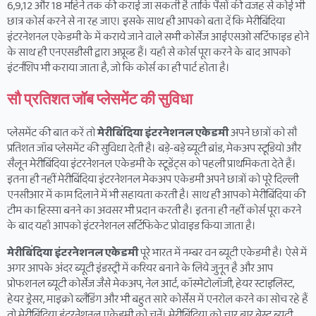
6,9,12 और 18 महिने तक की कराई जा सकती है ताकि पैसों की वजह से कोई भी
छात्र कोर्स करने से ना रह जाए। इसके साथ ही आपको बता दें कि मेरीबिंदिया
इंटरनेशनल एकेडमी के में कराये जाने वाले सभी कोर्सेज आईएसओ सर्टिफाइड होने
के साथ ही एनएसडीसी द्वारा अप्रूव्ड हैं। यहाँ से कोर्स पूरा करने के बाद आपको
इंटर्नशिप भी कराया जाता है, जो कि कोर्स का ही पार्ट होता है।
सौ प्रतिशत जॉब प्लेसमेंट की सुविधा
प्लेसमेंट की बात करें तो
मेरीबिंदिया इंटरनेशनल एकेडमी
अपने छात्रों को सौ
प्रतिशत जॉब प्लेसमेंट की सुविधा देती है। बड़े-बड़े ब्यूटी ब्रांड, मेकअप स्टूडियो और
सैलून मेरीबिंदिया इंटरनेशनल एकेडमी के स्टूडेंट्स को पहली प्राथमिकता देते हैं।
इतना ही नहीं मेरीबिंदिया इंटरनेशनल मेकअप एकेडमी अपने छात्रों को पूरे दिल्ली
एनसीआर में काम दिलाने में भी सहायता करती है। साथ ही आपको मेरीबिंदिया की
टीम का हिस्सा बनने का अवसर भी प्रदान करती है। इतना ही नहीं कोर्स पूरा करने
के बाद यहाँ आपको इंटरनेशनल सर्टिफिकेट प्रोवाइड किया जाता है।
मेरीबिंदिया इंटरनेशनल एकेडमी
पूरे भारत में नम्बर वन ब्यूटी एकेडमी है। ऐसे में
अगर आपके अंदर ब्यूटी इंडस्ट्री में करियर बनाने के लिये जुनून है और आप
प्रोफशनल ब्यूटी कोर्सेज जैसे मेकअप, नेल आर्ट, कॉस्मेटोलॉजी, हेयर स्टाइलिस्ट,
हेयर ड्रेसर, माइक्रो ब्लैडिंग और भी बहुत सारे कोर्सेस में एनरोल करने का सोच रहे हैं
तो मेरीबिंदिया इंटरनेशनल एकेडमी को चुनें। मेरीबिंदिया को चार बार बेस्ट ब्यूटी