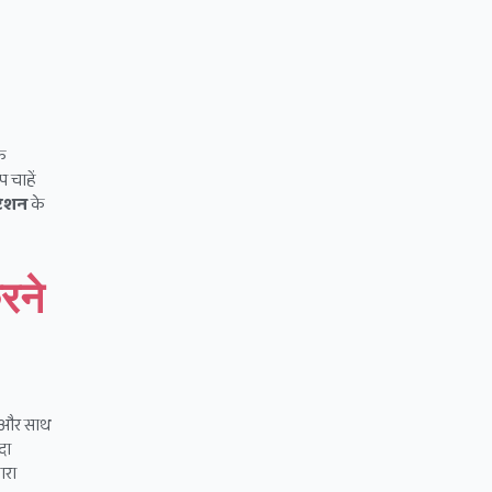
के
 चाहें
्टेशन
के
रने
ता और साथ
दा
ारा