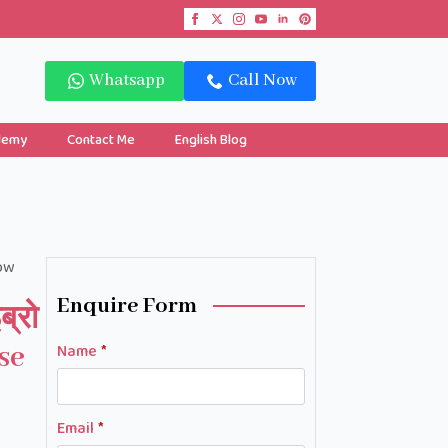
Whatsapp
Call Now
demy
Contact Me
English Blog
row
Enquire Form
ब्रो
rse
Name
*
Email
*