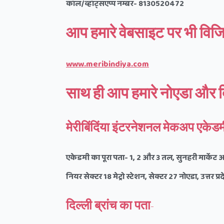
कॉल/व्हॉट्सएप्प नम्बर-
8130520472
आप हमारे वेबसाइट पर भी विजि
www.meribindiya.com
साथ ही आप हमारे नोएडा और दिल्
मेरीबिंदिंया इंटरनेशनल मेकअप एकेडमी
एकेडमी का पूरा पता-
1, 2
और
3
तल
,
सुनहरी मार्केट अट
नियर सेक्टर
18
मेट्रो स्टेशन
,
सेक्टर
27
नोएडा
,
उत्तर प्र
दिल्ली ब्रांच का पता-