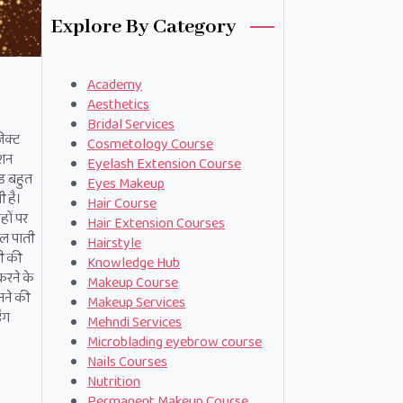
Explore By Category
Academy
Aesthetics
Bridal Services
जेक्ट
Cosmetology Course
ेशन
Eyelash Extension Course
्ड बहुत
Eyes Makeup
ी है।
Hair Course
हों पर
Hair Extension Courses
िल पाती
Hairstyle
ली की
Knowledge Hub
 करने के
Makeup Course
नने की
Makeup Services
ंग
Mehndi Services
Microblading eyebrow course
Nails Courses
Nutrition
Permanent Makeup Course