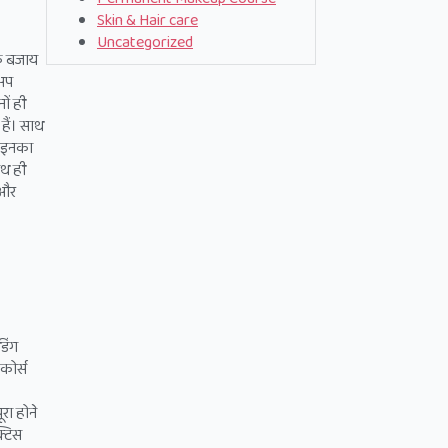
Skin & Hair care
Uncategorized
 के बजाय
कअप
ों ही
 हैं। साथ
ी, इनका
ाथ ही
 और
डिंग
कोर्स
रा होने
क्टिस