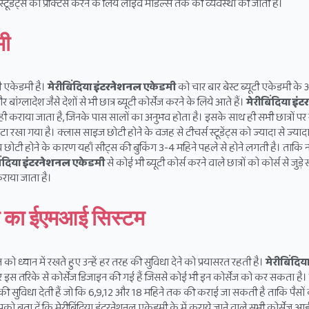
 में स्टूडेंट्स को प्रैक्टिस करने के लिये लाइव मॉडल्स तक की व्यवस्था की जाती है।
मी
ी एकेडमी है।
मेरीबिंदिया
इंटरनेशनल
एकेडमी
को चार बार बेस्ट ब्यूटी एकेडमी के अ
ग्लादेश जैसे देशों से भी छात्र ब्यूटी कोर्सेज करने के लिये आते हैं।
मेरीबिंदिया
इंट
 द्वारा ही कराया जाता है, जिनके पास सालों का अनुभव होता है। इसके साथ ही सभी छात्रों प
रखा गया है। क्लास साइज छोटी होने के वजह से टीचर्स स्टूडेंट्स को ज्यादा से ज्याद
। बैच छोटी होने के कारण यहाँ सीट्स की बुकिंग 3-4 महिने पहले से होने लगती है। ताकि 
िंदिया
इंटरनेशनल
एकेडमी
से कोई भी ब्यूटी कोर्स करने वाले छात्रों को कोर्स से जुड़े स
 कराया जाता है।
मी का ईएमआई सिस्टम
 को ध्यान में रखते हुए उन्हें हर तरह की सुविधा देने को प्रयासरत रहती है।
मेरीबिंदिय
 रखकर इस तरिके से कोर्सेज डिजाइन की गई हैं जिससे कोई भी इन कोर्सेज को कर सकता है
ई की सुविधा देती हैं जो कि 6,9,12 और 18 महिने तक की कराई जा सकती है ताकि पैसो
पको बता दें कि मेरीबिंदिया इंटरनेशनल एकेडमी के में कराये जाने वाले सभी कोर्से