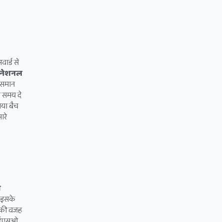
वार्ड से
रनेशनल
र समान
ा समय दे
नया बैच
ारे
ा
। इसके
ं की वजह
ज आईएसओ