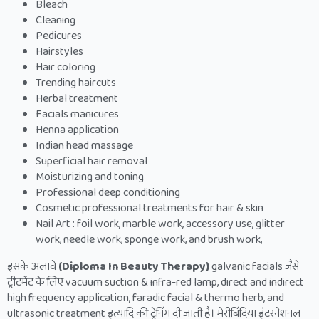
Bleach
Cleaning
Pedicures
Hairstyles
Hair coloring
Trending haircuts
Herbal treatment
Facials manicures
Henna application
Indian head massage
Superficial hair removal
Moisturizing and toning
Professional deep conditioning
Cosmetic professional treatments for hair & skin
Nail Art : foil work, marble work, accessory use, glitter
work, needle work, sponge work, and brush work,
इसके अलावे
(Diploma In Beauty Therapy)
galvanic facials जैसे
ट्रीटमेंट के लिए vacuum suction & infra-red lamp, direct and indirect
high frequency application, faradic facial & thermo herb, and
ultrasonic treatment इत्यादि की ट्रेनिंग दी जाती है। मेरीबिंदिया इंटरनेशनल