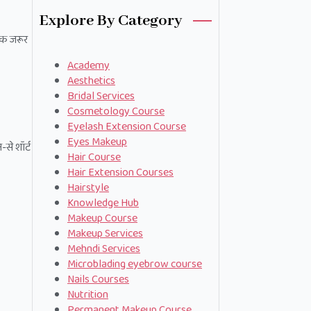
Explore By Category
तक जरूर
Academy
Aesthetics
Bridal Services
Cosmetology Course
Eyelash Extension Course
Eyes Makeup
से शॉर्ट
Hair Course
Hair Extension Courses
Hairstyle
Knowledge Hub
Makeup Course
Makeup Services
Mehndi Services
Microblading eyebrow course
Nails Courses
Nutrition
Permanent Makeup Course