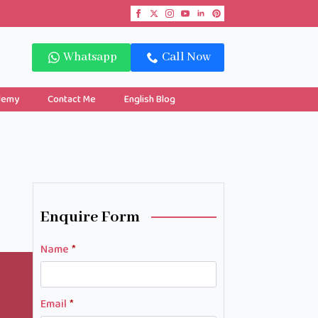
Whatsapp
Call Now
demy
Contact Me
English Blog
Enquire Form
Name
*
Email
*