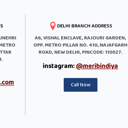
SS
DELHI BRANCH ADDRESS
SUNEHRI
A6, VISHAL ENCLAVE, RAJOURI GARDEN,
 METRO
OPP. METRO PILLAR NO. 410, NAJAFGARH
UTTAR
ROAD, NEW DELHI, PINCODE: 110027.
.
instagram:
@meribindiya
a.com
Call Now