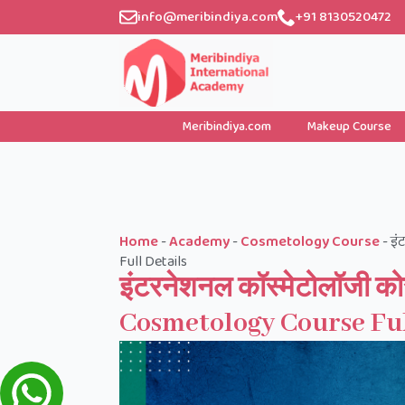
info@meribindiya.com
+91 8130520472
Meribindiya.com
Makeup Course
Home
-
Academy
-
Cosmetology Course
-
इं
Full Details
इंटरनेशनल कॉस्मेटोलॉजी कोर
Cosmetology Course Ful