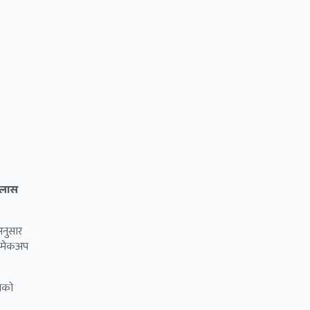
्लास
अनुसार
आई मेकअप
आपको