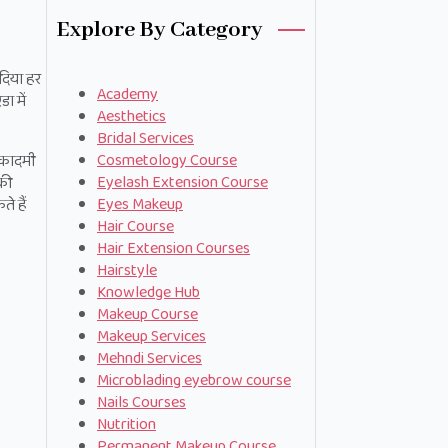
Explore By Category
ंदिया हर
Academy
ा में
Aesthetics
Bridal Services
Cosmetology Course
 अकादमी
Eyelash Extension Course
 की
Eyes Makeup
े हैं
Hair Course
Hair Extension Courses
Hairstyle
Knowledge Hub
Makeup Course
Makeup Services
Mehndi Services
Microblading eyebrow course
Nails Courses
Nutrition
Permanent Makeup Course