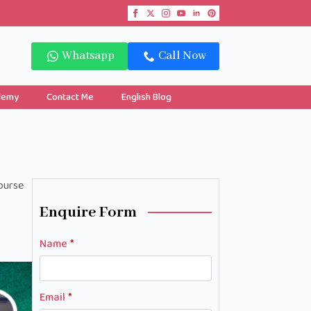
Whatsapp
Call Now
demy
Contact Me
English Blog
Course
Enquire Form
Name
*
Email
*