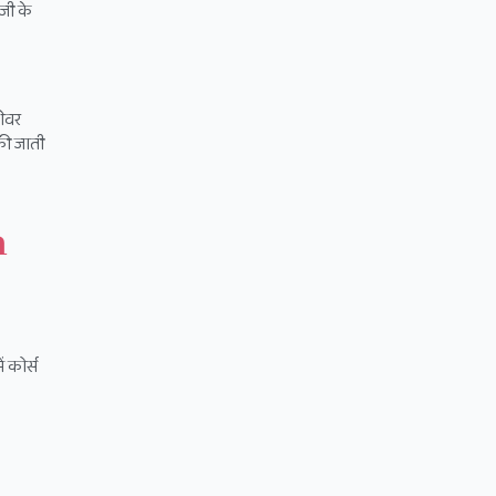
ॉजी के
ेवर
 की जाती
n
ं कोर्स